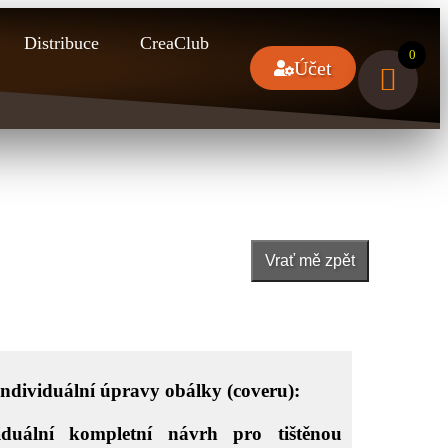
Distribuce
CreaClub
0
Účet
Vrať mě zpět
individuální úpravy obálky (coveru):
iduální kompletní návrh pro tištěnou