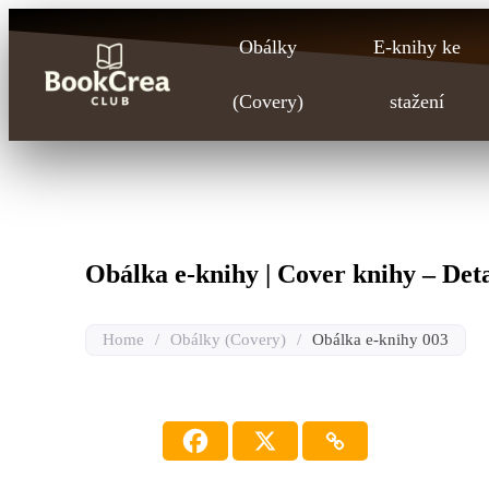
Obálky
E-knihy ke
(Covery)
stažení
Obálka e-knihy | Cover knihy – Deta
Home
/
Obálky (Covery)
/
Obálka e-knihy 003