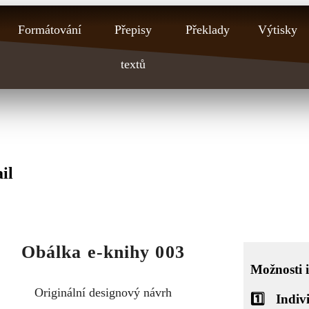
Formátování
Přepisy
Překlady
Výtisky
textů
il
Obálka e-knihy 003
Možnosti 
Originální designový návrh
1️⃣
Indiv