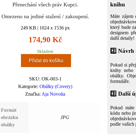
knihu
Přenechání všech práv Kupci.
Omezeno na jediné stažení / zakoupení.
Máte zájem o
objednávkov
který bude za
249 KB | 1024 x 1536 px
designem pře
174,90
Kč
další detaily!
2️⃣
Návrh z
Skladem
Přidat do košíku
Pokud si přej
knihy nebo 
obálky. Obj
SKU:
OK-003-1
formuláře.
Kategorie:
Obálky (Covery)
3️⃣
Další 
Značka:
Aja Novolia
Pokud máte 
Formát
kódu nebo ji
obrázku
JPG
objednávkov
podle vašich 
obálky