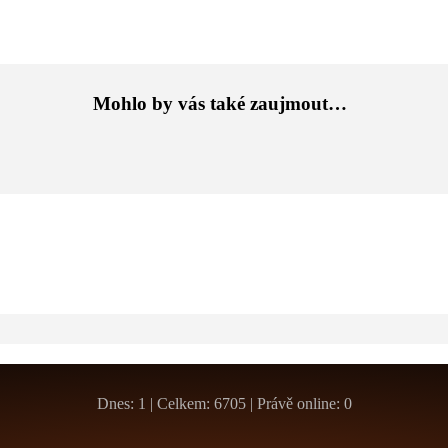
Mohlo by vás také zaujmout…
Dnes: 1 | Celkem: 6705 | Právě online: 0