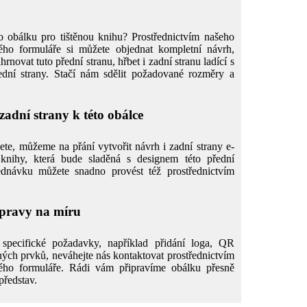
 obálku pro tištěnou knihu? Prostřednictvím našeho
ého formuláře si můžete objednat kompletní návrh,
hrnovat tuto přední stranu, hřbet i zadní stranu ladící s
dní strany. Stačí nám sdělit požadované rozměry a
adní strany k této obálce
ete, můžeme na přání vytvořit návrh i zadní strany e-
knihy, která bude sladěná s designem této přední
ednávku můžete snadno provést též prostřednictvím
úpravy na míru
specifické požadavky, například přidání loga, QR
ných prvků, neváhejte nás kontaktovat prostřednictvím
ého formuláře. Rádi vám připravíme obálku přesně
představ.