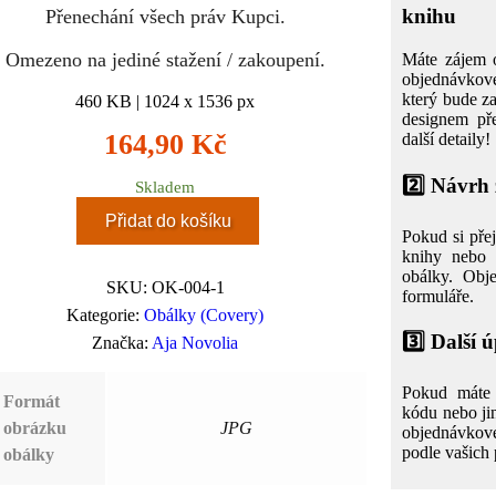
knihu
Přenechání všech práv Kupci.
Omezeno na jediné stažení / zakoupení.
Máte zájem o
objednávkov
který bude za
460 KB | 1024 x 1536 px
designem pře
164,90
Kč
další detaily!
2️⃣
Návrh z
Skladem
Přidat do košíku
Pokud si přej
knihy nebo 
obálky. Obj
SKU:
OK-004-1
formuláře.
Kategorie:
Obálky (Covery)
3️⃣
Další 
Značka:
Aja Novolia
Pokud máte 
Formát
kódu nebo ji
obrázku
JPG
objednávkov
podle vašich 
obálky