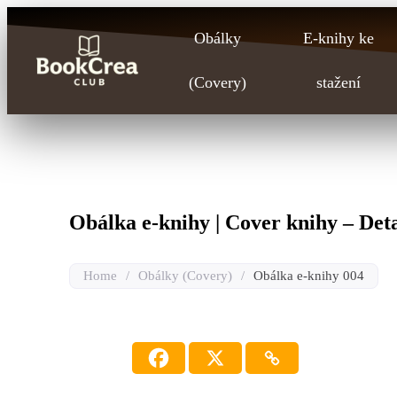
Obálky
E-knihy ke
(Covery)
stažení
Obálka e-knihy | Cover knihy – Deta
Home
/
Obálky (Covery)
/
Obálka e-knihy 004