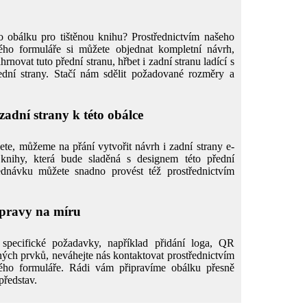
 obálku pro tištěnou knihu? Prostřednictvím našeho
ého formuláře si můžete objednat kompletní návrh,
hrnovat tuto přední stranu, hřbet i zadní stranu ladící s
dní strany. Stačí nám sdělit požadované rozměry a
adní strany k této obálce
ete, můžeme na přání vytvořit návrh i zadní strany e-
knihy, která bude sladěná s designem této přední
ednávku můžete snadno provést též prostřednictvím
úpravy na míru
specifické požadavky, například přidání loga, QR
ných prvků, neváhejte nás kontaktovat prostřednictvím
ého formuláře. Rádi vám připravíme obálku přesně
představ.