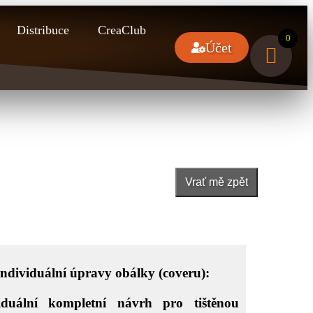
Distribuce
CreaClub
0
Účet
Vrať mě zpět
individuální úpravy obálky (coveru):
iduální kompletní návrh pro tištěnou