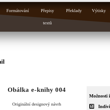
Formátování
Přepisy
Překlady
Výtisky
textů
il
Obálka e-knihy 004
Možnosti 
Originální designový návrh
1️⃣
Indiv