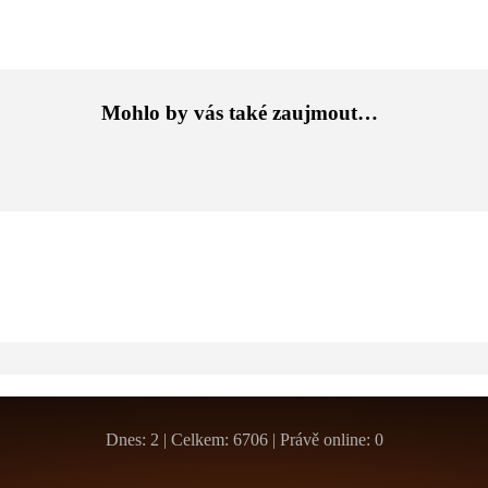
Mohlo by vás také zaujmout…
Dnes: 2 | Celkem: 6706 | Právě online: 0