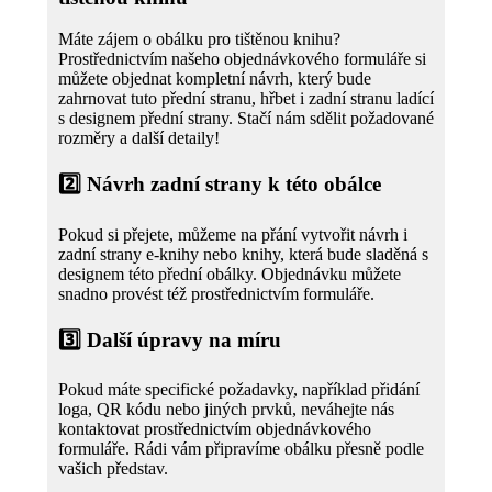
Máte zájem o obálku pro tištěnou knihu?
Prostřednictvím našeho objednávkového formuláře si
můžete objednat kompletní návrh, který bude
zahrnovat tuto přední stranu, hřbet i zadní stranu ladící
s designem přední strany. Stačí nám sdělit požadované
rozměry a další detaily!
2️⃣
Návrh zadní strany k této obálce
Pokud si přejete, můžeme na přání vytvořit návrh i
zadní strany e-knihy nebo knihy, která bude sladěná s
designem této přední obálky. Objednávku můžete
snadno provést též prostřednictvím formuláře.
3️⃣
Další úpravy na míru
Pokud máte specifické požadavky, například přidání
loga, QR kódu nebo jiných prvků, neváhejte nás
kontaktovat prostřednictvím objednávkového
formuláře. Rádi vám připravíme obálku přesně podle
vašich představ.