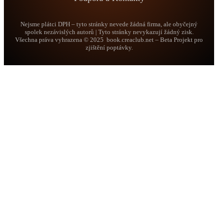
Nejsme plátci DPH – tyto stránky nevede žádná firma, ale obyčejný
spolek nezávislých autorů | Tyto stránky nevykazují žádný zisk.
Všechna práva vyhrazena © 2025 book.creaclub.net – Beta Projekt pro
zjištění poptávky.