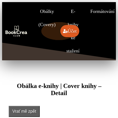
Obálky
E-
Formátování
(Covery)
knihy
Účet
ke
stažení
Obálka e-knihy | Cover knihy –
Detail
Vrať mě zpět