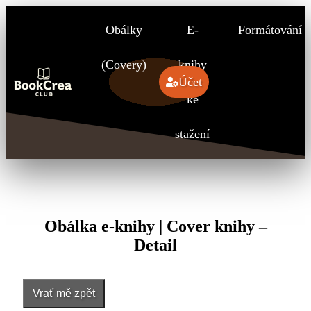
Obálky
E-
Formátování
(Covery)
knihy
Účet
ke
stažení
Obálka e-knihy | Cover knihy –
Detail
Vrať mě zpět