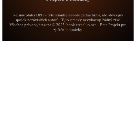
Nejsme plátci DPH – tyto stránky nevede žádná firma, ale obyčejný
spolek nezávislých autorů | Tyto stránky nevykazují žádný zisk.
Všechna práva vyhrazena © 2025 book.creaclub.net – Beta Projekt pro
zjištění poptávky.