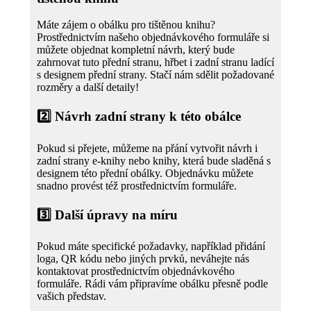
Máte zájem o obálku pro tištěnou knihu?
Prostřednictvím našeho objednávkového formuláře si
můžete objednat kompletní návrh, který bude
zahrnovat tuto přední stranu, hřbet i zadní stranu ladící
s designem přední strany. Stačí nám sdělit požadované
rozměry a další detaily!
2️⃣
Návrh zadní strany k této obálce
Pokud si přejete, můžeme na přání vytvořit návrh i
zadní strany e-knihy nebo knihy, která bude sladěná s
designem této přední obálky. Objednávku můžete
snadno provést též prostřednictvím formuláře.
3️⃣
Další úpravy na míru
Pokud máte specifické požadavky, například přidání
loga, QR kódu nebo jiných prvků, neváhejte nás
kontaktovat prostřednictvím objednávkového
formuláře. Rádi vám připravíme obálku přesně podle
vašich představ.