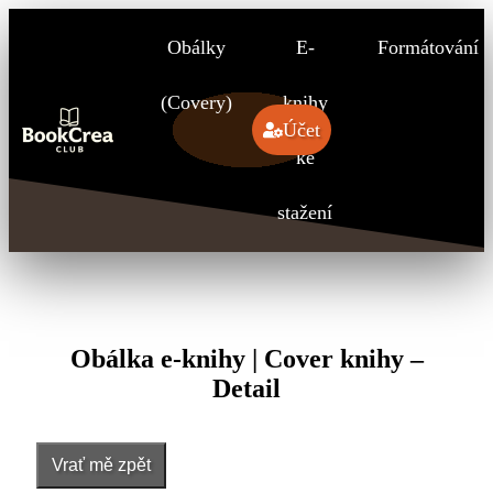
Obálky
E-
Formátování
(Covery)
knihy
Účet
ke
stažení
Obálka e-knihy | Cover knihy –
Detail
Vrať mě zpět