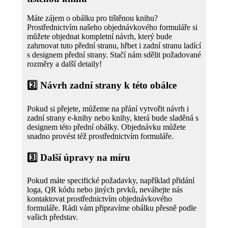
Máte zájem o obálku pro tištěnou knihu?
Prostřednictvím našeho objednávkového formuláře si
můžete objednat kompletní návrh, který bude
zahrnovat tuto přední stranu, hřbet i zadní stranu ladící
s designem přední strany. Stačí nám sdělit požadované
rozměry a další detaily!
2️⃣
Návrh zadní strany k této obálce
Pokud si přejete, můžeme na přání vytvořit návrh i
zadní strany e-knihy nebo knihy, která bude sladěná s
designem této přední obálky. Objednávku můžete
snadno provést též prostřednictvím formuláře.
3️⃣
Další úpravy na míru
Pokud máte specifické požadavky, například přidání
loga, QR kódu nebo jiných prvků, neváhejte nás
kontaktovat prostřednictvím objednávkového
formuláře. Rádi vám připravíme obálku přesně podle
vašich představ.