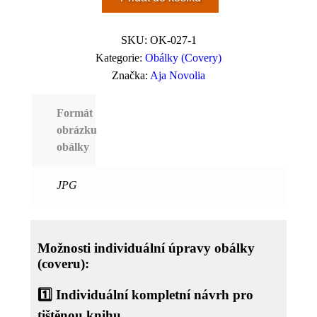
SKU:
OK-027-1
Kategorie:
Obálky (Covery)
Značka:
Aja Novolia
Formát
obrázku
obálky
JPG
Možnosti individuální úpravy obálky
(coveru):
1️⃣
Individuální kompletní návrh pro
tištěnou knihu