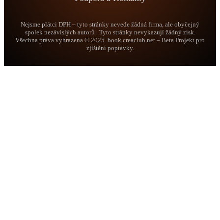
Nejsme plátci DPH – tyto stránky nevede žádná firma, ale obyčejný
spolek nezávislých autorů | Tyto stránky nevykazují žádný zisk.
Všechna práva vyhrazena © 2025 book.creaclub.net – Beta Projekt pro
zjištění poptávky.