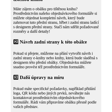
Máte zájem o obálku pro tištěnou knihu?
Prostřednictvím našeho objednávkového formuláře si
můžete objednat kompletní návrh, který bude
zahrnovat tuto přední stranu, hřbet i zadní stranu ladící
s designem přední strany. Stačí nám sdělit požadované
rozměry a další detaily!
2️⃣
Návrh zadní strany k této obálce
Pokud si přejete, můžeme na přání vytvořit návrh i
zadní strany e-knihy nebo knihy, která bude sladěná s
designem této přední obálky. Objednávku můžete
snadno provést též prostřednictvím formuláře.
3️⃣
Další úpravy na míru
Pokud máte specifické požadavky, například přidání
loga, QR kódu nebo jiných prvků, neváhejte nás
kontaktovat prostřednictvím objednávkového
formuláře. Rádi vám připravíme obálku přesně podle
vašich představ.