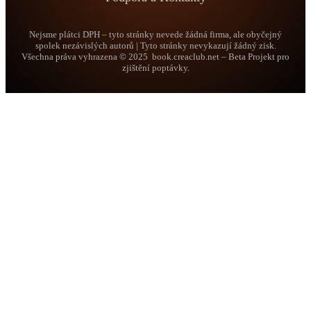
Nejsme plátci DPH – tyto stránky nevede žádná firma, ale obyčejný
spolek nezávislých autorů | Tyto stránky nevykazují žádný zisk.
Všechna práva vyhrazena © 2025 book.creaclub.net – Beta Projekt pro
zjištění poptávky.