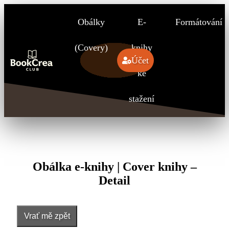
Obálky
E-
Formátování
(Covery)
knihy
Účet
ke
stažení
Obálka e-knihy | Cover knihy –
Detail
Vrať mě zpět